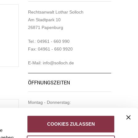
Rechtsanwalt Lothar Solloch
Am Stadtpark 10
26871 Papenburg
Tel.: 04961 - 660 990
Fax: 04961 - 660 9920
E-Mail: info@solloch.de
ÖFFNUNGSZEITEN
Montag - Donnerstag:
8:00 Uhr - 13:00 Uhr
14:30 Uhr - 17:30 Uhr
DER
COOKIES ZULASSEN
le
Freitag:
 geben