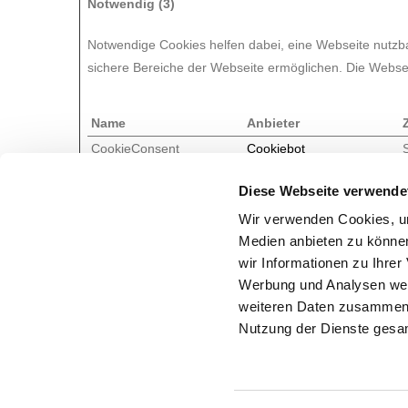
Notwendig (3)
Notwendige Cookies helfen dabei, eine Webseite nutzba
sichere Bereiche der Webseite ermöglichen. Die Webseit
Name
Anbieter
CookieConsent
Cookiebot
Diese Webseite verwende
wordpress_test_cookie
www.solloch.de
Wir verwenden Cookies, um
Medien anbieten zu können
wpEmojiSettingsSupports
www.solloch.de
wir Informationen zu Ihre
Werbung und Analysen weit
weiteren Daten zusammen, 
Nutzung der Dienste gesa