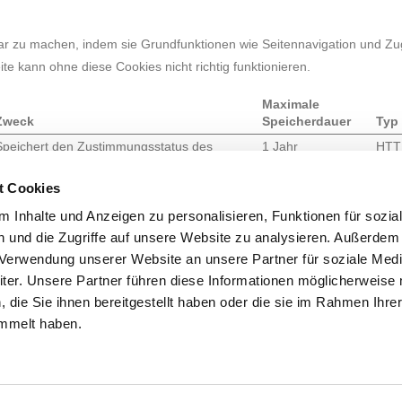
r zu machen, indem sie Grundfunktionen wie Seitennavigation und Zugr
e kann ohne diese Cookies nicht richtig funktionieren.
Maximale
Zweck
Speicherdauer
Typ
Speichert den Zustimmungsstatus des
1 Jahr
HTT
Benutzers für Cookies auf der aktuellen
Coo
Domäne.
t Cookies
Verwendet, um zu überprüfen, ob der
Sitzung
HTT
 Inhalte und Anzeigen zu personalisieren, Funktionen für sozia
Browser des Benutzers Cookies unterstützt.
Coo
 und die Zugriffe auf unsere Website zu analysieren. Außerdem
Dieses Cookie ist mit einem Bündel von
Sitzung
HTM
r Verwendung unserer Website an unsere Partner für soziale Med
Cookies verbunden, die dem Zweck der
Stor
er. Unsere Partner führen diese Informationen möglicherweise 
Bereitstellung und Präsentation von Inhalten
dienen. Die Cookies behalten den korrekten
die Sie ihnen bereitgestellt haben oder die sie im Rahmen Ihre
Zustand von Schriftart,
mmelt haben.
Blog-/Bildschiebereglern, Farbthemen und
anderen Website-Einstellungen bei.