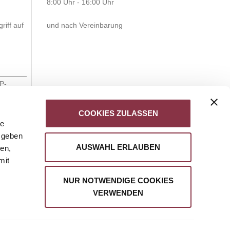
8:00 Uhr - 16:00 Uhr
iff auf
und nach Vereinbarung
P-
kie
COOKIES ZULASSEN
P-
le
kie
 geben
L Local
AUSWAHL ERLAUBEN
ien,
age
mit
r
NUR NOTWENDIGE COOKIES
VERWENDEN