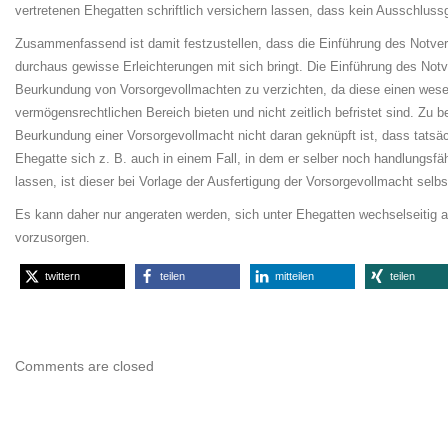
vertretenen Ehegatten schrift­lich versichern lassen, dass kein Ausschlussg
Zusammenfassend ist damit festzustellen, dass die Einführung des Not­ver­tre
durch­aus gewisse Erleichterungen mit sich bringt. Die Einführung des Not­ver
Beurkundung von Vor­sor­ge­voll­mach­ten zu verzichten, da diese einen wese
vermögensrechtlichen Bereich bie­ten und nicht zeitlich befristet sind. Zu 
Beurkundung einer Vor­sor­ge­voll­macht nicht daran geknüpft ist, dass tats
Ehegatte sich z. B. auch in einem Fall, in dem er selber noch handlungsfäh
lassen, ist dieser bei Vorlage der Ausfertigung der Vor­sor­ge­voll­macht selb
Es kann daher nur angeraten werden, sich unter Ehegatten wechselseitig ab­
vorzusorgen.
twittern
teilen
mitteilen
teilen
Comments are closed