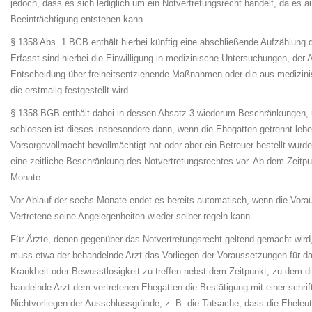
jedoch, dass es sich lediglich um ein Notvertretungsrecht handelt, da es au
Beeinträchtigung entstehen kann.
§ 1358 Abs. 1 BGB enthält hierbei künftig eine abschließende Aufzählung d
Erfasst sind hier­bei die Einwilligung in medizinische Untersuchungen, de
Entscheidung über frei­heits­ent­zie­hen­de Maßnahmen oder die aus medizini
die erstmalig festgestellt wird.
§ 1358 BGB enthält dabei in dessen Absatz 3 wiederum Beschränkungen, un
schlos­sen ist dieses insbesondere dann, wenn die Ehegatten getrennt lebe
Vorsorgevollmacht be­voll­mäch­tigt hat oder aber ein Betreuer bestellt wur
eine zeitliche Be­schrän­kung des Notvertretungsrechtes vor. Ab dem Zeitpunk
Monate.
Vor Ablauf der sechs Monate endet es bereits automatisch, wenn die Vo­rau
Ver­tre­te­ne seine Angelegenheiten wieder selber regeln kann.
Für Ärzte, denen gegenüber das Notvertretungsrecht geltend gemacht wird
muss etwa der behandelnde Arzt das Vorliegen der Voraussetzungen für das 
Krank­heit oder Bewusstlosigkeit zu treffen nebst dem Zeitpunkt, zu dem die
han­deln­de Arzt dem vertretenen Ehegatten die Bestätigung mit einer schri
Nichtvorliegen der Ausschlussgründe, z. B. die Tatsache, dass die Eheleut