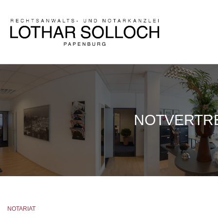
NOT­VER­T
NOTARIAT