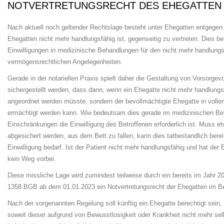
NOT­VER­TRE­TUNGS­RECHT DES EHEGATTEN
Nach aktuell noch geltender Rechtslage besteht unter Ehegatten entgegen e
Ehe­gat­ten nicht mehr handlungsfähig ist, gegenseitig zu vertreten. Dies be
Einwilligungen in me­di­zi­ni­sche Behandlungen für den nicht mehr handlun
vermögensrechtlichen Angelegenheiten.
Gerade in der notariellen Praxis spielt daher die Gestaltung von Vor­sor­ge­
si­cher­ge­stellt werden, dass dann, wenn ein Ehegatte nicht mehr handlungs
angeordnet wer­den müsste, sondern der bevollmächtigte Ehegatte in volle
ermächtigt werden kann. Wie bedeutsam dies gerade im medizinischen Bereic
Einschränkungen die Einwilligung des Be­trof­fe­nen erforderlich ist. Mus
abgesichert werden, aus dem Bett zu fallen, kann dies tat­bes­tand­lich bere
Einwilligung bedarf. Ist der Patient nicht mehr handlungsfähig und hat der 
kein Weg vorbei.
Diese missliche Lage wird zumindest teilweise durch ein bereits im Jahr 2
1358 BGB ab dem 01.01.2023 ein Notvertretungsrecht der Ehegatten im Berei
Nach der vorgenannten Regelung soll künftig ein Ehegatte berechtigt sein,
soweit die­ser aufgrund von Bewusstlosigkeit oder Krankheit nicht mehr selbe