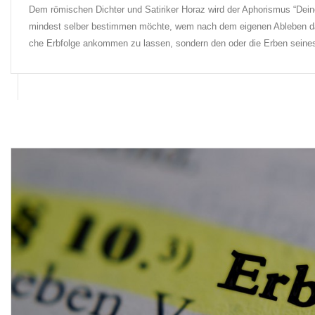
Dem rö­mi­schen Dich­ter und Sa­ti­ri­ker Ho­raz wird der Apho­ris­mus “Dei
min­dest sel­ber be­stim­men möch­te, wem nach dem ei­ge­nen Ab­le­ben das Er
che Erb­fol­ge an­kom­men zu las­sen, son­dern den oder die Er­ben sei­ne