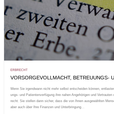
ERBRECHT
VOR­SOR­GE­VOLL­MACHT, BE­TREU­UNGS- U
Wenn Sie ir­gend­wann nicht mehr selbst ent­schei­den kön­nen, ent­las­ten S
ungs- und Pa­tien­ten­ver­fü­gung ih­re na­hen An­ge­hö­ri­gen und Vertrau
recht. Sie stel­len dann si­cher, dass die von Ih­nen aus­ge­wähl­ten Men­
aber auch über Ih­re Fi­nan­zen und Un­ter­brin­gung…