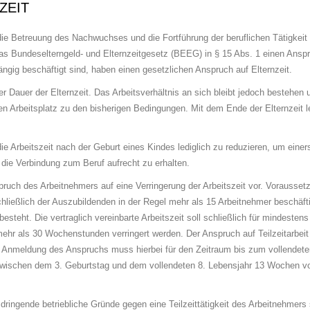
ZEIT
die Be­treu­ung des Nach­wuch­ses und die Fortführung der beruflichen Tätigkeit 
s Bundeselterngeld- und El­tern­zeit­ge­setz (BEEG) in § 15 Abs. 1 einen Ansp
hängig be­schäf­tigt sind, haben einen gesetzlichen Anspruch auf El­tern­zeit.
r Dauer der Elternzeit. Das Arbeitsverhältnis an sich bleibt jedoch bestehen
den Arbeitsplatz zu den bisherigen Bedingungen. Mit dem Ende der Elternzeit l
ie Arbeitszeit nach der Ge­burt eines Kindes lediglich zu reduzieren, um einers
 die Verbindung zum Beruf auf­recht zu er­hal­ten.
ch des Arbeitnehmers auf eine Verringerung der Arbeitszeit vor. Vorausset
hließlich der Auszubildenden in der Regel mehr als 15 Arbeitnehmer beschäft
esteht. Die vertraglich vereinbarte Arbeitszeit soll schließ­lich für mindestens
hr als 30 Wo­chens­tun­den verringert werden. Der Anspruch auf Teilzeitarbei
Die An­mel­dung des Anspruchs muss hierbei für den Zeitraum bis zum vollendete
 zwischen dem 3. Geburtstag und dem vollendeten 8. Lebensjahr 13 Wochen v
dringende betriebliche Grün­de gegen eine Teilzeittätigkeit des Arbeitnehmers