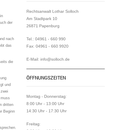
Rechtsanwalt Lothar Solloch
in
Am Stadtpark 10
ruch der
26871 Papenburg
 und nach
Tel.: 04961 - 660 990
ebt das
Fax: 04961 - 660 9920
E-Mail: info@solloch.de
eits die
ÖFFNUNGSZEITEN
zung
igt und
 zwei
Montag - Donnerstag:
t muss
8:00 Uhr - 13:00 Uhr
n dritten
14:30 Uhr - 17:30 Uhr
or Beginn
Freitag:
 sprechen.