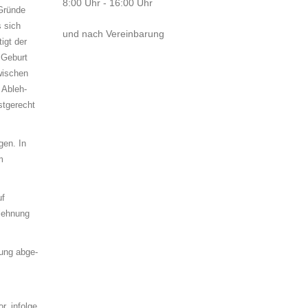
8:00 Uhr - 16:00 Uhr
 Gründe
s sich
und nach Vereinbarung
igt der
Ge­burt
wischen
Ab­leh­
istgerecht
gen. In
m
uf
blehnung
dung ab­ge­
r, infolge