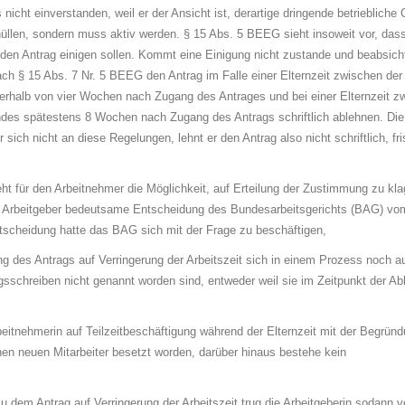
 nicht einverstanden, weil er der Ansicht ist, der­ar­ti­ge dringende betriebliche
n hüllen, sondern muss aktiv werden. § 15 Abs. 5 BEEG sieht insoweit vor, das
n Antrag ei­ni­gen sollen. Kommt eine Einigung nicht zustande und be­ab­sich­t
ch § 15 Abs. 7 Nr. 5 BEEG den An­trag im Falle einer Elternzeit zwischen der 
rhalb von vier Wo­chen nach Zugang des Antrages und bei ei­ner Elternzeit z
des spätestens 8 Wochen nach Zu­gang des Antrags schriftlich ablehnen. Die 
ich nicht an diese Re­ge­lun­gen, lehnt er den Antrag al­so nicht schriftlich, fr
ht für den Ar­beit­neh­mer die Möglichkeit, auf Erteilung der Zustimmung zu kla
für Ar­beit­ge­ber bedeutsame Entscheidung des Bun­des­ar­beits­ge­richts (BAG) vo
t­schei­dung hatte das BAG sich mit der Frage zu beschäftigen,
ng des Antrags auf Ver­rin­ge­rung der Arbeitszeit sich in einem Pro­zess noch a
gs­schrei­ben nicht genannt worden sind, ent­we­der weil sie im Zeitpunkt der A
t­neh­me­rin auf Teil­zeit­be­schäf­ti­gung während der Elternzeit mit der Begrün
einen neuen Mit­ar­bei­ter besetzt wor­den, darüber hinaus bestehe kein
m Antrag auf Ver­rin­ge­rung der Arbeitszeit trug die Arbeitgeberin sodann vo