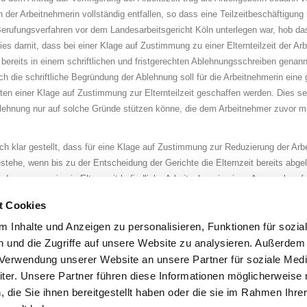
n der Arbeitnehmerin voll­stän­dig entfallen, so dass eine Teilzeitbeschäftigung 
m Berufungsverfahren vor dem Landesarbeitsgericht Köln unterlegen war, hob d
 damit, dass bei einer Klage auf Zustimmung zu ei­ner El­tern­teil­zeit der Ar
 bereits in einem schriftlichen und fristgerechten Ab­leh­nungs­schrei­ben genann
die schrift­li­che Begründung der Ablehnung soll für die Arbeitnehmerin eine 
ich­ten einer Klage auf Zu­stim­mung zur El­tern­teil­zeit geschaffen werden. Dies s
b­leh­nung nur auf solche Gründe stützen kön­ne, die dem Arbeitnehmer zuvor mi
ch klar gestellt, dass für eine Klage auf Zustimmung zur Reduzierung der Arbe
stehe, wenn bis zu der Entscheidung der Gerichte die Elternzeit bereits abgel
ann, wenn eine in Elternzeit befindliche Ar­beit­neh­me­rin einen Anspruch auf
 ein entsprechender Schadensersatzanspruch in Höhe der entgangenen Ver­gü­tu
t Cookies
erden, mit dem Antrag ei­nes Arbeitnehmers auf Zustimmung zur Reduzierung
prechenden Antrag des Arbeitnehmers ab­leh­nen, so muss die Ablehnung detailli
 Inhalte und Anzeigen zu personalisieren, Funktionen für sozia
nehmern, als auch Arbeitgebern kann in diesem Zusammenhang nur zur Einhol
 und die Zugriffe auf unsere Website zu analysieren. Außerdem
r Verwendung unserer Website an unsere Partner für soziale Med
er. Unsere Partner führen diese Informationen möglicherweise 
teilen
teilen
die Sie ihnen bereitgestellt haben oder die sie im Rahmen Ihre