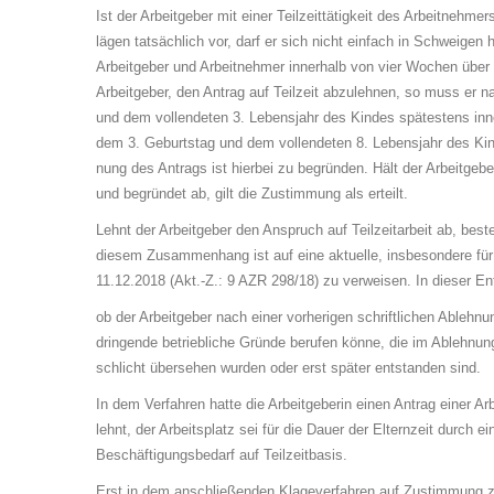
Ist der Arbeitgeber mit ei­ner Teilzeittätigkeit des Arbeitnehmers
lägen tatsächlich vor, darf er sich nicht einfach in Schweige
Arbeitgeber und Arbeitnehmer innerhalb von vier Wochen über de
Arbeitgeber, den Antrag auf Teilzeit abzulehnen, so muss er na
und dem vollendeten 3. Lebensjahr des Kindes spätestens inne
dem 3. Geburtstag und dem vollendeten 8. Lebensjahr des Kin­
nung des Antrags ist hierbei zu begründen. Hält der Arbeitgeber s
und begründet ab, gilt die Zustimmung als erteilt.
Lehnt der Arbeitgeber den Anspruch auf Teilzeitarbeit ab, beste
diesem Zu­sam­men­hang ist auf eine ak­tu­el­le, ins­be­son­de­re 
11.12.2018 (Akt.-Z.: 9 AZR 298/18) zu verweisen. In dieser En
ob der Arbeitgeber nach einer vorherigen schrift­li­chen Ablehnu
dringende betriebliche Grün­de berufen könne, die im Ab­leh­nun
schlicht übersehen wurden oder erst spä­ter entstanden sind.
In dem Verfahren hatte die Arbeitgeberin einen Antrag einer Ar­bei
lehnt, der Ar­beits­platz sei für die Dauer der Elternzeit durch 
Beschäftigungsbedarf auf Teil­zeit­ba­sis.
Erst in dem anschließenden Klageverfahren auf Zustimmung zu de