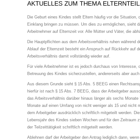
AKTUELLES ZUM THEMA ELTERNTEIL
Die Geburt eines Kindes stellt Eltern häufig vor die Situation, 
Einklang brin­gen zu müssen. Um dies zu ermöglichen, sieht da
Ar­beit­neh­mer auf Elternzeit vor. Alle Mütter und Väter, die ab
Die Hauptpflichten aus dem Arbeitsverhältnis ruhen während de
Ablauf der Elternzeit be­steht ein Anspruch auf Rückkehr auf 
Arbeitsverhältnis damit vollständig wieder auf.
Für viele Arbeitnehmer ist es jedoch durchaus von Interesse, d
Betreuung des Kindes si­cher­zu­stel­len, andererseits aber auch
Aus diesem Grunde sieht § 15 Abs. 5 BEEG einen Rechtsanspru
hierfür ist nach § 15 Abs. 7 BEEG, dass der Arbeitgeber aussc
das Arbeitsverhältnis darüber hinaus länger als sechs Mo­na­te b
Monate auf einen Umfang von nicht weniger als 15 und nicht me
dem Arbeitgeber aus­drück­lich schriftlich mitgeteilt werden. 
Le­bens­jahr des Kindes sieben Wochen und für den Zeitraum
der Teilzeittätigkeit schriftlich mit­ge­teilt werden.
Ablehnen darf der Arbeitgeber den Antrag lediglich dann, wenn 