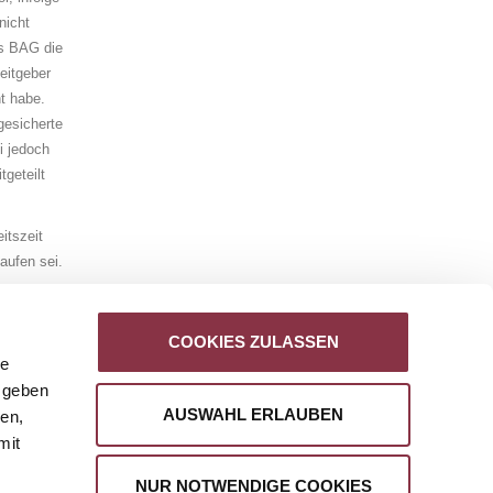
nicht
as BAG die
beitgeber
t ha­be.
gesicherte
ei jedoch
tgeteilt
itszeit
aufen sei.
ng zustehen
 der
COOKIES ZULASSEN
ert
le
ung eines
 geben
AUSWAHL ERLAUBEN
ien,
mit
r
NUR NOTWENDIGE COOKIES