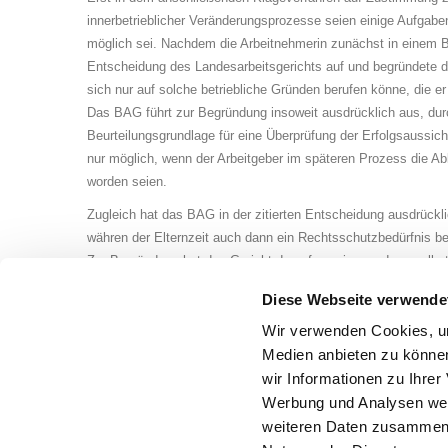
in­ner­be­trie­bli­cher Veränderungsprozesse seien einige Aufgabe
möglich sei. Nachdem die Ar­beit­neh­me­rin zunächst in eine
Entscheidung des Landesarbeitsgerichts auf und begründete dies
sich nur auf solche betriebliche Grün­den be­ru­fen könne, die er
Das BAG führt zur Begründung insoweit ausdrücklich aus, durch 
Be­ur­tei­lungs­grund­la­ge für eine Überprüfung der Er­folgs­aus­s
nur möglich, wenn der Ar­beit­ge­ber im späteren Prozess die A
wor­den seien.
Zugleich hat das BAG in der zitierten Entscheidung ausdrückli
währen der El­tern­zeit auch dann ein Rechtsschutzbedürfnis be
Zur Begründung hat das Gericht da­rauf verwiesen, dass selbst d
Teilzeitarbeit nicht mehr durchsetzen könne, ihr zu­min­dest
Diese Webseite verwende
könne. Insbesondere Arbeitgebern kann daher nur angeraten w
Arbeitszeit nicht allzu sorg­los umzugehen. Will er einen ents
Wir verwenden Cookies, um
vorbereitet und umfassend begründet wer­den. Sowohl Arbeit
Medien anbieten zu können
anwaltlichen Rates angeraten werden
wir Informationen zu Ihre
Werbung und Analysen weit
twittern
teilen
mitteilen
weiteren Daten zusammen, 